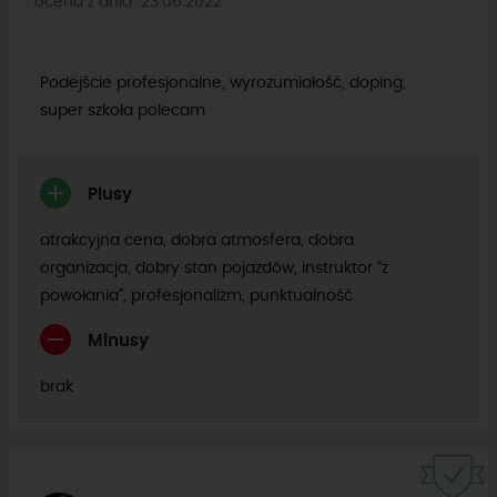
ocena z dnia: 23.06.2022
Podejście profesjonalne, wyrozumiałość, doping,
super szkoła polecam
Plusy
atrakcyjna cena, dobra atmosfera, dobra
organizacja, dobry stan pojazdów, instruktor “z
powołania”, profesjonalizm, punktualność
Minusy
brak