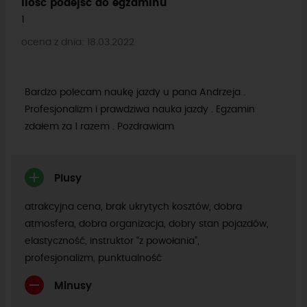
Ilość podejść do egzaminu
1
ocena z dnia: 18.03.2022
Bardzo polecam naukę jazdy u pana Andrzeja .
Profesjonalizm i prawdziwa nauka jazdy . Egzamin
zdałem za 1 razem . Pozdrawiam
Plusy
atrakcyjna cena, brak ukrytych kosztów, dobra
atmosfera, dobra organizacja, dobry stan pojazdów,
elastyczność, instruktor “z powołania”,
profesjonalizm, punktualność
Minusy