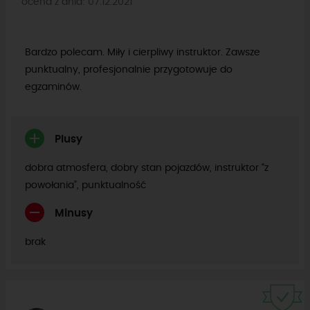
ocena z dnia: 07.12.2021
Bardzo polecam. Miły i cierpliwy instruktor. Zawsze
punktualny, profesjonalnie przygotowuje do
egzaminów.
Plusy
dobra atmosfera, dobry stan pojazdów, instruktor “z
powołania”, punktualność
Minusy
brak