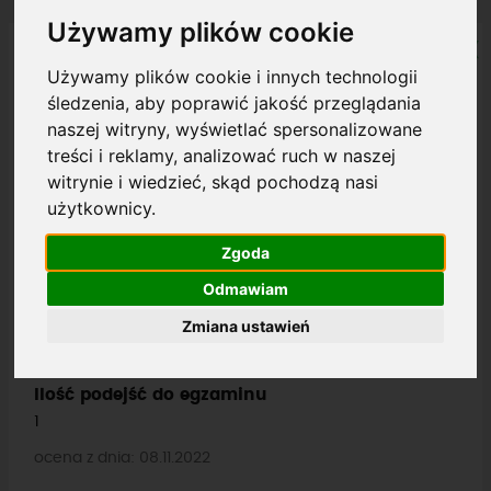
Używamy plików cookie
Używamy plików cookie i innych technologii
Michał Kowalski
śledzenia, aby poprawić jakość przeglądania
Opinia zweryfikowana przez Facebook
naszej witryny, wyświetlać spersonalizowane
treści i reklamy, analizować ruch w naszej
witrynie i wiedzieć, skąd pochodzą nasi
Ocena ogólna
użytkownicy.
Zgoda
Kategoria Prawo Jazdy
Odmawiam
B
Zmiana ustawień
Rodzaj szkolenia
Kurs
Ilość podejść do egzaminu
1
ocena z dnia: 08.11.2022