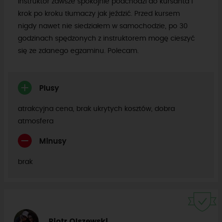
instruktor zawsze spokojnie podchodzi do kursanta i
krok po kroku tłumaczy jak jeździć. Przed kursem
nigdy nawet nie siedziałem w samochodzie, po 30
godzinach spędzonych z instruktorem mogę cieszyć
się ze zdanego egzaminu. Polecam.
Plusy
atrakcyjna cena, brak ukrytych kosztów, dobra
atmosfera
Minusy
brak
Piotr Olszewski