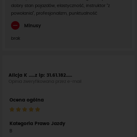
dobry stan pojazdów, elastyczność, instruktor “z
powołania”, profesjonalizm, punktualność
Minusy
brak
Alicja K .....z
ip: 31.61.182.....
Opinia zweryfikowana przez e-mail
Ocena ogólna
Kategoria Prawo Jazdy
B