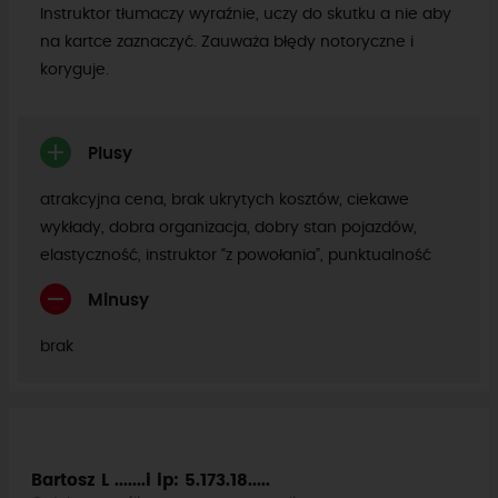
Instruktor tłumaczy wyraźnie, uczy do skutku a nie aby
na kartce zaznaczyć. Zauważa błędy notoryczne i
koryguje.
Plusy
atrakcyjna cena, brak ukrytych kosztów, ciekawe
wykłady, dobra organizacja, dobry stan pojazdów,
elastyczność, instruktor “z powołania”, punktualność
Minusy
brak
Bartosz L .......i
ip: 5.173.18.....