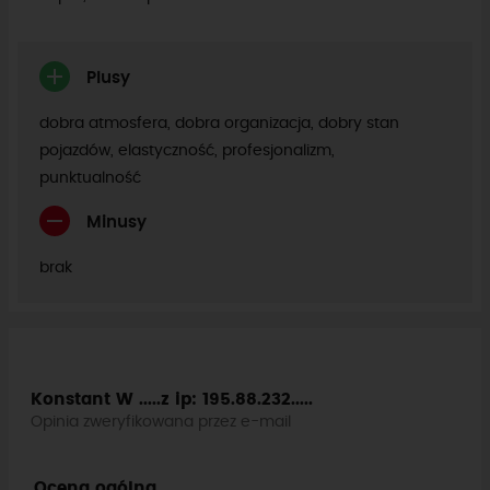
Plusy
dobra atmosfera, dobra organizacja, dobry stan
pojazdów, elastyczność, profesjonalizm,
punktualność
Minusy
brak
Konstant W .....z
ip: 195.88.232.....
Opinia zweryfikowana przez e-mail
Ocena ogólna