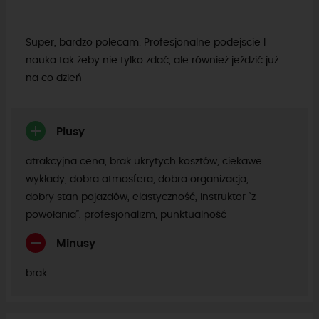
Super, bardzo polecam. Profesjonalne podejscie I
nauka tak żeby nie tylko zdać, ale również jeździć już
na co dzień
Plusy
atrakcyjna cena, brak ukrytych kosztów, ciekawe
wykłady, dobra atmosfera, dobra organizacja,
dobry stan pojazdów, elastyczność, instruktor “z
powołania”, profesjonalizm, punktualność
Minusy
brak