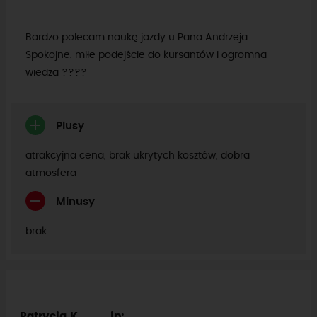
Bardzo polecam naukę jazdy u Pana Andrzeja.
Spokojne, miłe podejście do kursantów i ogromna
wiedza ????
Plusy
atrakcyjna cena, brak ukrytych kosztów, dobra
atmosfera
Minusy
brak
Patrycja K .........
ip: .....