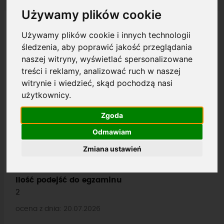
Używamy plików cookie
Używamy plików cookie i innych technologii
Krzysztof K ..........i
ip: 5.173.160.....
śledzenia, aby poprawić jakość przeglądania
Opinia zweryfikowana przez e-mail
naszej witryny, wyświetlać spersonalizowane
treści i reklamy, analizować ruch w naszej
witrynie i wiedzieć, skąd pochodzą nasi
Ocena ogólna
użytkownicy.
Zgoda
Kategoria Prawo Jazdy
Odmawiam
B
Zmiana ustawień
Rodzaj szkolenia
Kurs
Ilość podejść do egzaminu
2
ocena z dnia: 20.07.2026