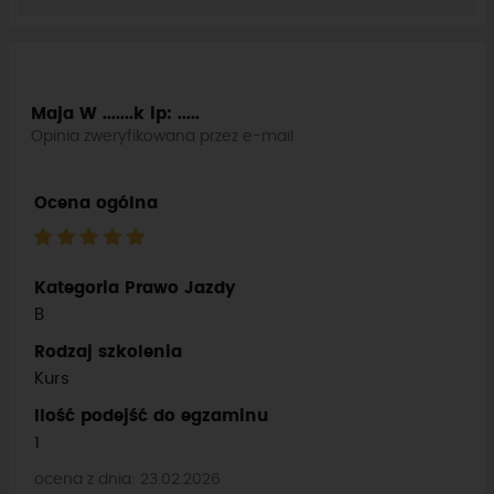
Maja W .......k
ip: .....
Opinia zweryfikowana przez e-mail
Ocena ogólna
Kategoria Prawo Jazdy
B
Rodzaj szkolenia
Kurs
Ilość podejść do egzaminu
1
ocena z dnia: 23.02.2026