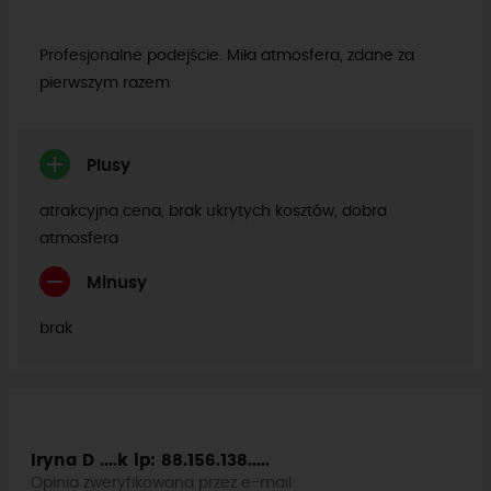
Profesjonalne podejście. Miła atmosfera, zdane za
pierwszym razem
Plusy
atrakcyjna cena, brak ukrytych kosztów, dobra
atmosfera
Minusy
brak
Iryna D ....k
ip: 88.156.138.....
Opinia zweryfikowana przez e-mail