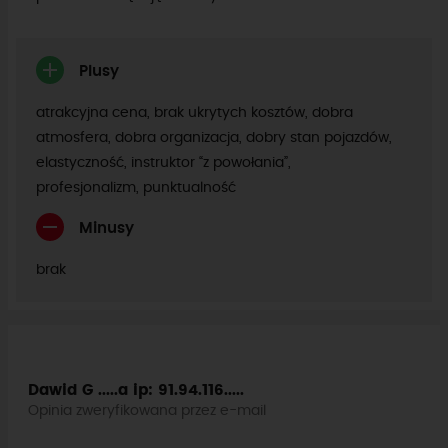
Plusy
atrakcyjna cena, brak ukrytych kosztów, dobra
atmosfera, dobra organizacja, dobry stan pojazdów,
elastyczność, instruktor “z powołania”,
profesjonalizm, punktualność
Minusy
brak
Dawid G .....a
ip: 91.94.116.....
Opinia zweryfikowana przez e-mail