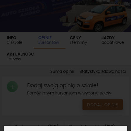
INFO
OPINIE
CENY
JAZDY
o szkole
kursantów
i terminy
dodatkowe
AKTUALNOŚCI
i newsy
Suma opinii
Statystyka zdawalności
Dodaj swoją opinię o szkole!
+
Pomóż innym kursantom w wyborze szkoły
DODAJ OPINIĘ
Zaufane opinie
156
Pozostałe opinie
102