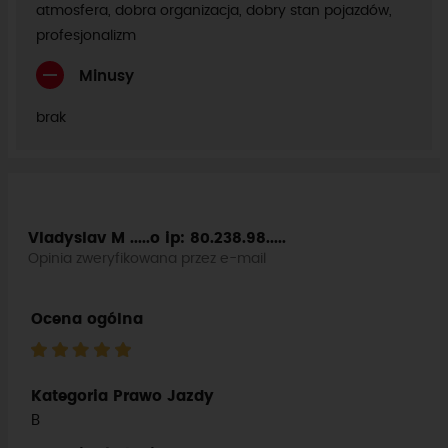
atmosfera, dobra organizacja, dobry stan pojazdów,
profesjonalizm
Minusy
brak
Vladyslav M .....o
ip: 80.238.98.....
Opinia zweryfikowana przez e-mail
Ocena ogólna
Kategoria Prawo Jazdy
B